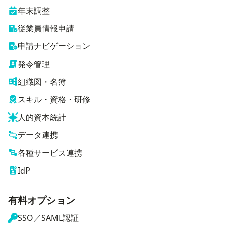
年末調整
従業員情報申請
申請ナビゲーション
発令管理
組織図・名簿
スキル・資格・研修
人的資本統計
データ連携
各種サービス連携
IdP
有料オプション
SSO／SAML認証